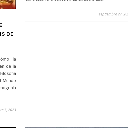
septiembre 27, 20
E
IS DE
Cómo la
en de la
ilosofía
el Mundo
mogonía
re 7, 2023