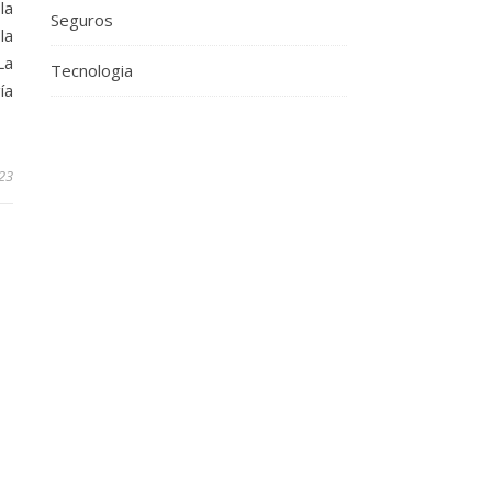
la
Seguros
la
La
Tecnologia
ía
23