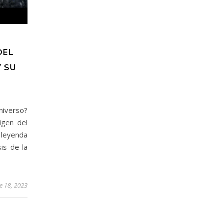
DEL
Y SU
Universo?
igen del
 leyenda
is de la
e 18, 2023