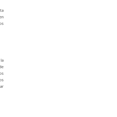
sta
en
los
la
 de
os
os
ar