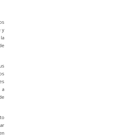
os
 y
la
de
us
os
es
 a
de
to
tar
en