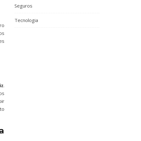
Seguros
Tecnologia
uro
os
es
a
iz
.
ios
ir
to
a