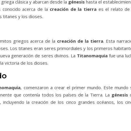
 griega clásica y abarcan desde la
génesis
hasta el establecimien
ás conocido acerca de la
creación de la tierra
es el relato de 
s titanes y los dioses.
 mitos griegos acerca de la
creación de la tierra
. Esta narrac
ioses. Los titanes eran seres primordiales y los primeros habitan
 nueva generación de seres divinos. La
Titanomaquia
fue una luc
a victoria de los dioses.
do
anomaquia
, comenzaron a crear el primer mundo. Este mundo 
ente que contenía todos los países de la Tierra. La
génesis
incluyendo la creación de los cinco grandes océanos, los cin