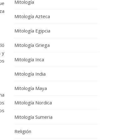
Mitología
que
eza
Mitología Azteca
Mitología Egipcia
Mitología Griega
cló
s y
Mitología Inca
los
Mitología India
Mitología Maya
na
Mitología Nordica
los
os
Mitología Sumeria
Religión