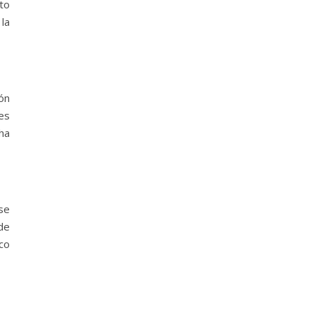
to
la
ión
tes
ha
se
de
co