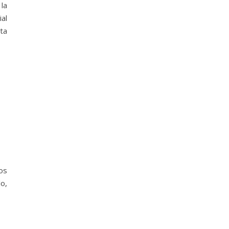
 la
ial
sta
os
lo,